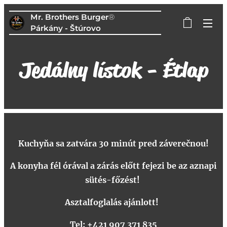
Mr. Brothers Burger
®
Párkány - Štúrovo
Jedálny lístok - Étlap
Kuchyňa sa zatvára 30 minút pred záverečnou!
A konyha fél órával a zárás előtt fejezi be az aznapi
sütés-főzést!
Asztalfoglalás ajánlott!
Tel: +421 907 371 835