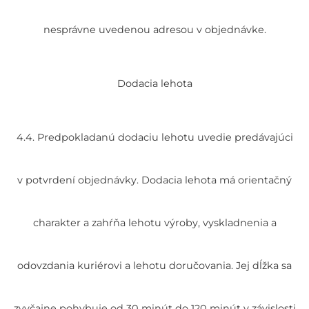
nesprávne uvedenou adresou v objednávke.
Dodacia lehota
4.4. Predpokladanú dodaciu lehotu uvedie predávajúci
v potvrdení objednávky. Dodacia lehota má orientačný
charakter a zahŕňa lehotu výroby, vyskladnenia a
odovzdania kuriérovi a lehotu doručovania. Jej dĺžka sa
zvyčajne pohybuje od 30 minút do 120 minút v závislosti