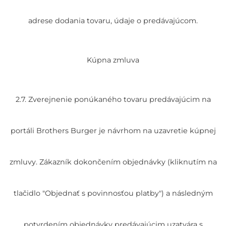
adrese dodania tovaru, údaje o predávajúcom.
Kúpna zmluva
2.7. Zverejnenie ponúkaného tovaru predávajúcim na
portáli Brothers Burger je návrhom na uzavretie kúpnej
zmluvy. Zákazník dokončením objednávky (kliknutím na
tlačidlo "Objednať s povinnosťou platby") a následným
potvrdením objednávky predávajúcim uzatvára s