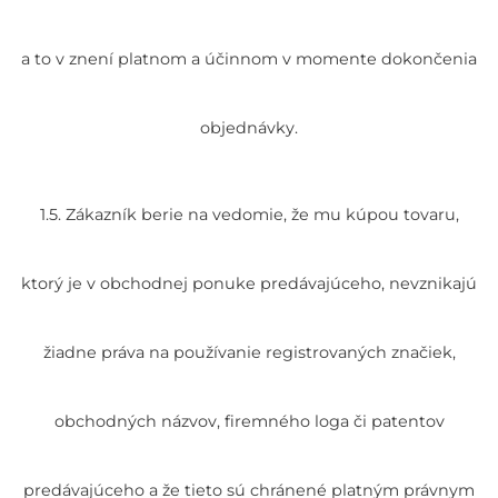
a to v znení platnom a účinnom v momente dokončenia
objednávky.
1.5. Zákazník berie na vedomie, že mu kúpou tovaru,
ktorý je v obchodnej ponuke predávajúceho, nevznikajú
žiadne práva na používanie registrovaných značiek,
obchodných názvov, firemného loga či patentov
predávajúceho a že tieto sú chránené platným právnym