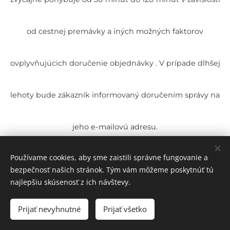
od cestnej premávky a iných možných faktorov
ovplyvňujúcich doručenie objednávky . V prípade dlhšej
lehoty bude zákazník informovaný doručením správy na
jeho e-mailovú adresu.
Používame cookies, aby sme zaistili správne fungovanie a
Prevzatie
bezpečnosť našich stránok. Tým vám môžeme poskytnúť tú
najlepšiu skúsenosť z ich návštevy.
4.5. Zákazník je povinný prevziať tovar v mieste určenom
Prijať nevyhnutné
Prijať všetko